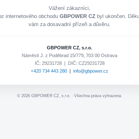
Vážení zákazníci,
oz internetového obchodu
GBPOWER CZ
byl ukončen. Děk
vám za dosavadní přízeň a důvěru.
GBPOWER CZ, s.r.o.
Náměstí J. z Poděbrad 15/779, 703 00 Ostrava
IČ: 29231728 | DIČ: CZ29231728
+420 734 443 280
|
info@gbpower.cz
©
2026
GBPOWER CZ, s.r.o. · Všechna práva vyhrazena.