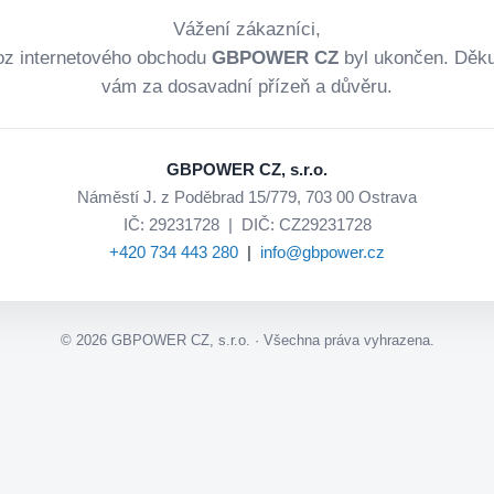
Vážení zákazníci,
oz internetového obchodu
GBPOWER CZ
byl ukončen. Děk
vám za dosavadní přízeň a důvěru.
GBPOWER CZ, s.r.o.
Náměstí J. z Poděbrad 15/779, 703 00 Ostrava
IČ: 29231728 | DIČ: CZ29231728
+420 734 443 280
|
info@gbpower.cz
©
2026
GBPOWER CZ, s.r.o. · Všechna práva vyhrazena.