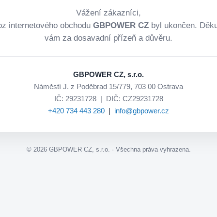
Vážení zákazníci,
oz internetového obchodu
GBPOWER CZ
byl ukončen. Děk
vám za dosavadní přízeň a důvěru.
GBPOWER CZ, s.r.o.
Náměstí J. z Poděbrad 15/779, 703 00 Ostrava
IČ: 29231728 | DIČ: CZ29231728
+420 734 443 280
|
info@gbpower.cz
©
2026
GBPOWER CZ, s.r.o. · Všechna práva vyhrazena.