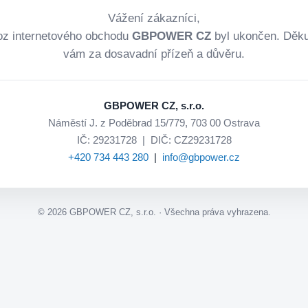
Vážení zákazníci,
oz internetového obchodu
GBPOWER CZ
byl ukončen. Děk
vám za dosavadní přízeň a důvěru.
GBPOWER CZ, s.r.o.
Náměstí J. z Poděbrad 15/779, 703 00 Ostrava
IČ: 29231728 | DIČ: CZ29231728
+420 734 443 280
|
info@gbpower.cz
©
2026
GBPOWER CZ, s.r.o. · Všechna práva vyhrazena.