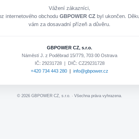
Vážení zákazníci,
oz internetového obchodu
GBPOWER CZ
byl ukončen. Děk
vám za dosavadní přízeň a důvěru.
GBPOWER CZ, s.r.o.
Náměstí J. z Poděbrad 15/779, 703 00 Ostrava
IČ: 29231728 | DIČ: CZ29231728
+420 734 443 280
|
info@gbpower.cz
©
2026
GBPOWER CZ, s.r.o. · Všechna práva vyhrazena.