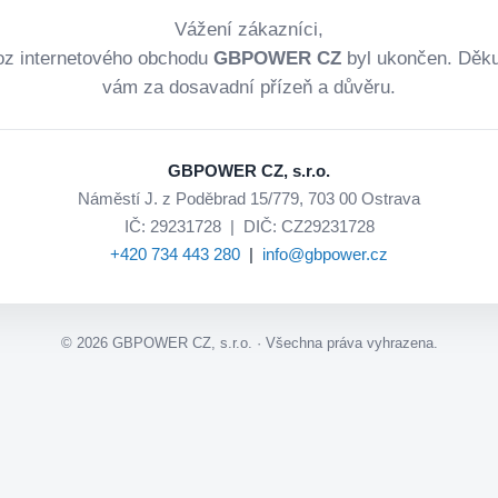
Vážení zákazníci,
oz internetového obchodu
GBPOWER CZ
byl ukončen. Děk
vám za dosavadní přízeň a důvěru.
GBPOWER CZ, s.r.o.
Náměstí J. z Poděbrad 15/779, 703 00 Ostrava
IČ: 29231728 | DIČ: CZ29231728
+420 734 443 280
|
info@gbpower.cz
©
2026
GBPOWER CZ, s.r.o. · Všechna práva vyhrazena.