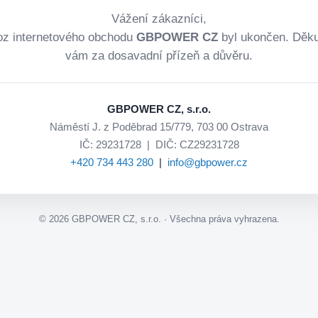
Vážení zákazníci,
oz internetového obchodu
GBPOWER CZ
byl ukončen. Děk
vám za dosavadní přízeň a důvěru.
GBPOWER CZ, s.r.o.
Náměstí J. z Poděbrad 15/779, 703 00 Ostrava
IČ: 29231728 | DIČ: CZ29231728
+420 734 443 280
|
info@gbpower.cz
©
2026
GBPOWER CZ, s.r.o. · Všechna práva vyhrazena.