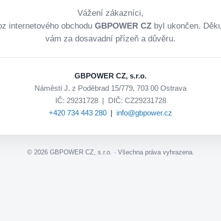
Vážení zákazníci,
oz internetového obchodu
GBPOWER CZ
byl ukončen. Děk
vám za dosavadní přízeň a důvěru.
GBPOWER CZ, s.r.o.
Náměstí J. z Poděbrad 15/779, 703 00 Ostrava
IČ: 29231728 | DIČ: CZ29231728
+420 734 443 280
|
info@gbpower.cz
©
2026
GBPOWER CZ, s.r.o. · Všechna práva vyhrazena.